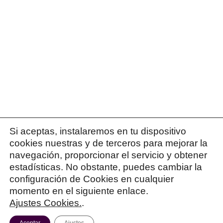
Curso PLANIFICACIÓN para Opositores
Average rating:
0 reviews
© 2026 Patricia Israel
Política de Privacidad
|
Política de Cookies
|
Términos y
condiciones
Si aceptas, instalaremos en tu dispositivo
cookies nuestras y de terceros para mejorar la
navegación, proporcionar el servicio y obtener
¿Tienes alguna duda antes de reservar una tutoría?
estadísticas. No obstante, puedes cambiar la
Escríbeme por WhatsApp y te responderé personalmente.
configuración de Cookies en cualquier
Abrir chat
momento en el siguiente enlace.
Ajustes Cookies.
.