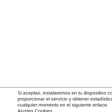
Mapa Web
Inicio
Tutorías personalizadas
Talleres y conferencias
Recursos de Motivación
Sobre Mi
Contacto
Contacta conmigo en
contacto@patriciaisrael.es
Conecta conmigo
Si aceptas, instalaremos en tu dispositivo 
proporcionar el servicio y obtener estadíst
cualquier momento en el siguiente enlace.
© 2026 Patricia Israel
Ajustes Cookies.
.