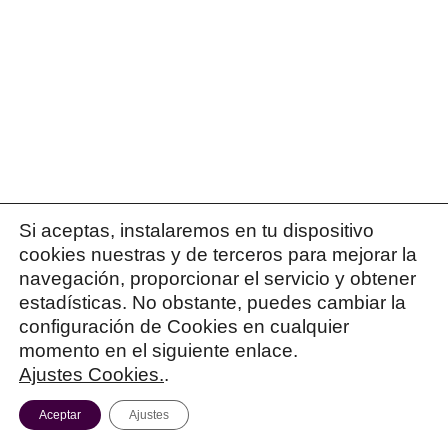
Si aceptas, instalaremos en tu dispositivo
PATRICIA ISRAEL
10 enero 2019
cookies nuestras y de terceros para mejorar la
Hola,
navegación, proporcionar el servicio y obtener
estadísticas. No obstante, puedes cambiar la
Pues yo te recomendaría que empezaras cuanto 
configuración de Cookies en cualquier
teórica.
momento en el siguiente enlace.
Ajustes Cookies.
.
Un saludo,
Aceptar
Ajustes
Patricia