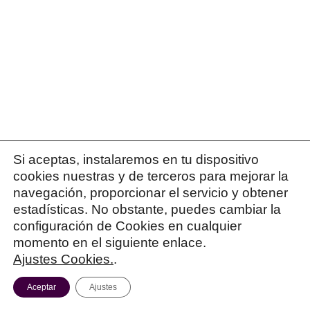
Yo haría lo que te ha dicho el Ministerio. Envíal
que se ha enviado.
Un saludo!
Patricia
REPLY...
Si aceptas, instalaremos en tu dispositivo
cookies nuestras y de terceros para mejorar la
navegación, proporcionar el servicio y obtener
estadísticas. No obstante, puedes cambiar la
configuración de Cookies en cualquier
momento en el siguiente enlace.
Ajustes Cookies.
.
Aceptar
Ajustes
ONUS PROBANDI (@ONUS__PROBANDI)
13