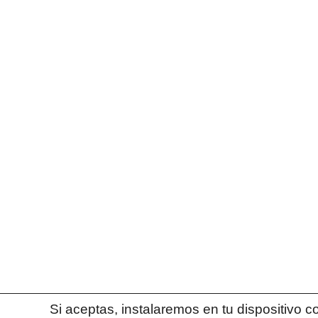
Acerca de mi
Descubre mi historia
Mapa Web
Inicio
Tutorías personalizadas
Talleres y conferencias
Recursos de Motivación
Sobre Mi
Contacto
Contacta conmigo en
contacto@patriciaisrael.es
Conecta conmigo
Si aceptas, instalaremos en tu dispositivo 