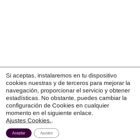
Si aceptas, instalaremos en tu dispositivo
cookies nuestras y de terceros para mejorar la
navegación, proporcionar el servicio y obtener
estadísticas. No obstante, puedes cambiar la
configuración de Cookies en cualquier
momento en el siguiente enlace.
Ajustes Cookies.
.
© 2026 Patricia Israel
Política de Privacidad
|
Política de Cookies
|
Términos y
Aceptar
Ajustes
condiciones