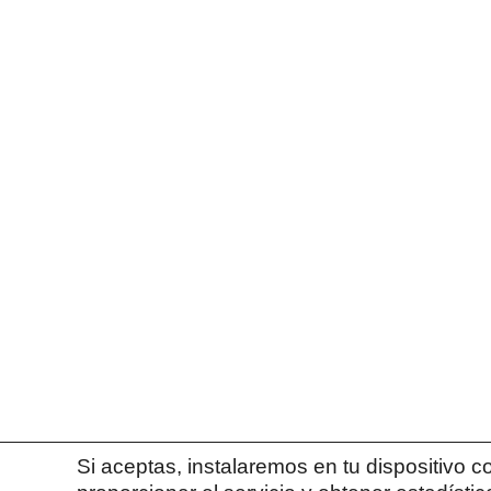
Descubre mi historia
Mapa Web
Inicio
Tutorías personalizadas
Talleres y conferencias
Recursos de Motivación
Sobre Mi
Contacto
Contacta conmigo en
contacto@patriciaisrael.es
Conecta conmigo
Si aceptas, instalaremos en tu dispositivo 