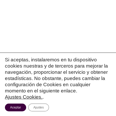
Te agradecería que me resuelvas esta duda: ¿Con
comprar los temarios por separado?. Gracias
REPLY...
Si aceptas, instalaremos en tu dispositivo
cookies nuestras y de terceros para mejorar la
navegación, proporcionar el servicio y obtener
estadísticas. No obstante, puedes cambiar la
PATRICIA ISRAEL
8 marzo 2018
configuración de Cookies en cualquier
momento en el siguiente enlace.
Hola Paco,
Ajustes Cookies.
.
Con el libro de tramitación, puedes prepararte aux
Aceptar
Ajustes
un saludo!!