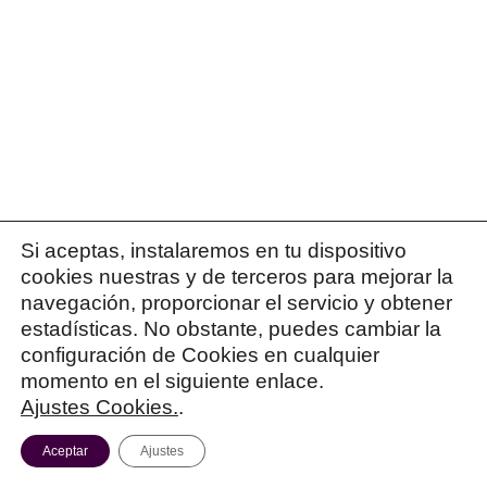
BORJA DE LA PEÑA RODRÍGUEZ
15 marzo 20
Muchas gracias Patricia. Es el mejor blog que h
REPLY...
Si aceptas, instalaremos en tu dispositivo
cookies nuestras y de terceros para mejorar la
navegación, proporcionar el servicio y obtener
estadísticas. No obstante, puedes cambiar la
configuración de Cookies en cualquier
momento en el siguiente enlace.
PATRICIA ISRAEL
15 marzo 2018
Ajustes Cookies.
.
Gracias a vosotros por leerme!!
Aceptar
Ajustes
Patricia