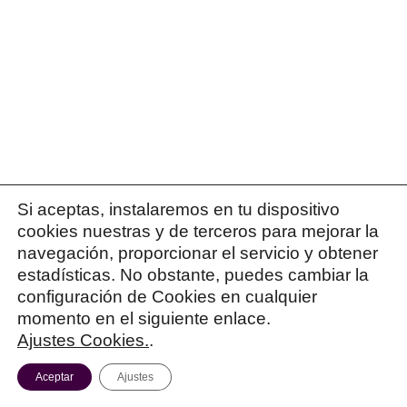
1. Yo entiendo que es el año de realización de 
2. Marca en todos los que te gustaría trabajar.
3. No es requisito pero el curso de formación es
conocimientos específicos de la lengua, así que
4. Basta con el superior.
5. Sí, no han dado otra dirección postal, así que
Espero que ahora lo tengas algo más claro.
Un saludo!
Si aceptas, instalaremos en tu dispositivo
cookies nuestras y de terceros para mejorar la
Patricia Israel
navegación, proporcionar el servicio y obtener
estadísticas. No obstante, puedes cambiar la
REPLY...
configuración de Cookies en cualquier
momento en el siguiente enlace.
Ajustes Cookies.
.
Aceptar
Ajustes